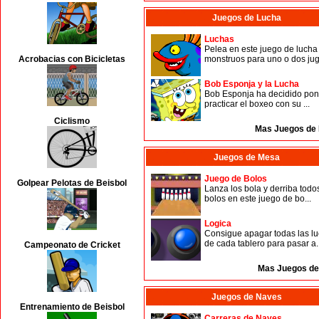
Juegos de Lucha
Luchas
Pelea en este juego de lucha
Acrobacias con Bicicletas
monstruos para uno o dos jug.
Bob Esponja y la Lucha
Bob Esponja ha decidido pon
practicar el boxeo con su ...
Ciclismo
Mas Juegos de
Juegos de Mesa
Juego de Bolos
Golpear Pelotas de Beisbol
Lanza los bola y derriba todo
bolos en este juego de bo...
Logica
Consigue apagar todas las l
de cada tablero para pasar a..
Campeonato de Cricket
Mas Juegos d
Juegos de Naves
Entrenamiento de Beisbol
Carreras de Naves