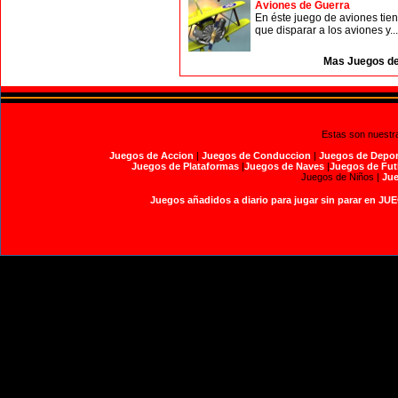
Aviones de Guerra
En éste juego de aviones tie
que disparar a los aviones y...
Mas Juegos de
Estas son nuestr
Juegos de Accion
|
Juegos de Conduccion
|
Juegos de Depor
Juegos de Plataformas
|
Juegos de Naves
|
Juegos de Fut
Juegos de Niños |
Jue
Juegos añadidos a diario para jugar sin parar en