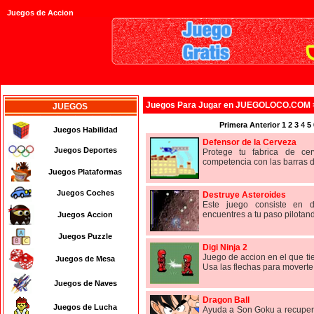
Juegos de Accion
Juegos
Para Jugar en JUEGOLOCO.COM
JUEGOS
Primera
Anterior
1
2
3
4
5
Juegos Habilidad
Defensor de la Cerveza
Juegos Deportes
Protege tu fabrica de ce
competencia con las barras d
Juegos Plataformas
Juegos Coches
Destruye Asteroides
Este juego consiste en d
encuentres a tu paso pilotan
Juegos Accion
Juegos Puzzle
Digi Ninja 2
Juego de accion en el que ti
Juegos de Mesa
Usa las flechas para moverte y
Juegos de Naves
Dragon Ball
Juegos de Lucha
Ayuda a Son Goku a recupera