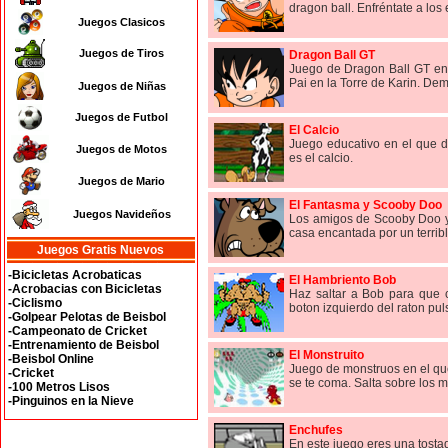
dragon ball. Enfréntate a los
Juegos Clasicos
Juegos de Tiros
Dragon Ball GT
Juego de Dragon Ball GT en
Pai en la Torre de Karin. Dem
Juegos de Niñas
Juegos de Futbol
El Calcio
Juego educativo en el que d
Juegos de Motos
es el calcio.
Juegos de Mario
El Fantasma y Scooby Doo
Juegos Navideños
Los amigos de Scooby Doo y
casa encantada por un terribl
Juegos Gratis Nuevos
-Bicicletas Acrobaticas
El Hambriento Bob
-Acrobacias con Bicicletas
Haz saltar a Bob para que 
-Ciclismo
boton izquierdo del raton pul
-Golpear Pelotas de Beisbol
-Campeonato de Cricket
-Entrenamiento de Beisbol
El Monstruito
-Beisbol Online
Juego de monstruos en el que
-Cricket
se te coma. Salta sobre los m
-100 Metros Lisos
-Pinguinos en la Nieve
Enchufes
En este juego eres una tostad