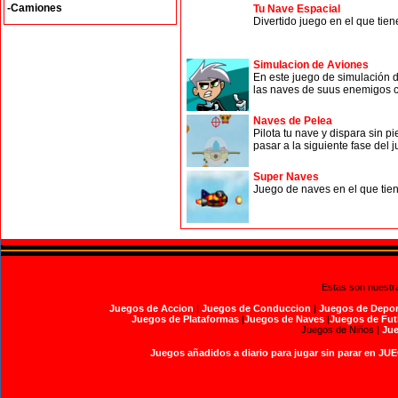
-Camiones
Tu Nave Espacial
Divertido juego en el que tie
Simulacion de Aviones
En este juego de simulación d
las naves de suus enemigos c
Naves de Pelea
Pilota tu nave y dispara sin p
pasar a la siguiente fase del 
Super Naves
Juego de naves en el que tiene
Estas son nuestr
Juegos de Accion
|
Juegos de Conduccion
|
Juegos de Depor
Juegos de Plataformas
|
Juegos de Naves
|
Juegos de Fut
Juegos de Niños |
Jue
Juegos añadidos a diario para jugar sin parar en