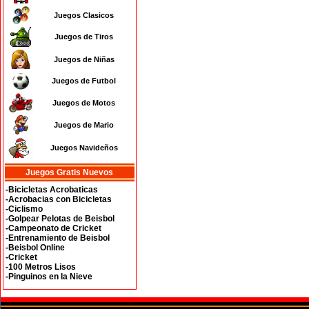
Juegos Clasicos
Juegos de Tiros
Juegos de Niñas
Juegos de Futbol
Juegos de Motos
Juegos de Mario
Juegos Navideños
Juegos Gratis Nuevos
-Bicicletas Acrobaticas
-Acrobacias con Bicicletas
-Ciclismo
-Golpear Pelotas de Beisbol
-Campeonato de Cricket
-Entrenamiento de Beisbol
-Beisbol Online
-Cricket
-100 Metros Lisos
-Pinguinos en la Nieve