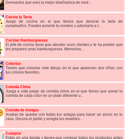
Demuestra que eres la mejor diseñadora de mod...
Cocina la Tarta
Juego de cocina en el que tienes que decorar la tarta de
cumpleaños. Puedes ponerle tu nombre y adornarla a t...
Cocinar Hamburguesas
El jefe de cocina tiene que atender unos clientes y te ha pedido que
les prepares unas hamburguesas. Memoriza...
Colorear
Tienes que colorear este dibujo en el que aparecen dos niñas con
tus colores favoritos.
Comida China
Juega a este juego de comida china en el que tienes que poner la
comida de cada color en un plato diferente u...
Comida de Amigas
Acabas de quedar con todas tus amigas para hacer un picnic en tu
casa. Decora el jardín y arregla los muebles...
Comprar
Estás en una tienda y tienes que comprar todos los productos antes