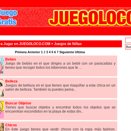
ra Jugar en JUEGOLOCO.COM >
Juegos de Niñas
Primera
Anterior
1
2
3
4
5
6
7
Siguiente
Ultima
Bebes
Juego de bebés en el que diriges a un bebé con un paracaídas y
tienes que recoger todos los biberones que te ...
Belleza
Juegos de belleza en el que tienes que maquillar a esta chica en un
salón de belleza. También la puedes peina...
Buscar Objetos
Tienes que buscar objetos y encontrar todos los objetos que se
encuentran escondidos en la playa de estas div...
Chicos
En éste juego tienes que vestir chicos con la ropa más fashion.