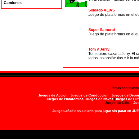
-Camiones
Soldado ALIAS
Juego de plataformas en el qu
Super Samurai
Juego de plataformas en el qu
Tom y Jerry
Tom quiere cazar a Jerry. El 
todos los obstáculos e ir lo má
Estas son nuestr
Juegos de Accion
|
Juegos de Conduccion
|
Juegos de Depor
Juegos de Plataformas
|
Juegos de Naves
|
Juegos de Fut
Juegos de Niños |
Jue
Juegos añadidos a diario para jugar sin parar en