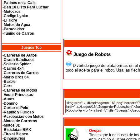
-Patines en la Calle
-Ben 10 Listo Para Luchar
-Motocros
-Codigo Lyoko
-El Tigre
-Motos de Agua
-Paracaidas
-Tuning de Carros
Juegos Top
Juego de Robots
-Carreras de Autos
-Crash Bandicoot
-Solitario Spider
Divertido juego de plataformas en el 
-Carros 4x4
todo el aceite para el robot. Usa las fle
-Carreras de Carros
-Mario Bros 64
-Barbie
-Cars
-Carreras de Motos
-Vestir Princesas
-Autos
-Domino
-Cortar el Pelo
-Rapido y Furioso
-Acrobacias con Motos
-Motos de Carreras
-Motos 3D
-Bicicletas BMX
Ovejas
-Tiro al Blanco
Tienes que ir en busca de la
-Dinosaurios
en tu camino y luchar contra 