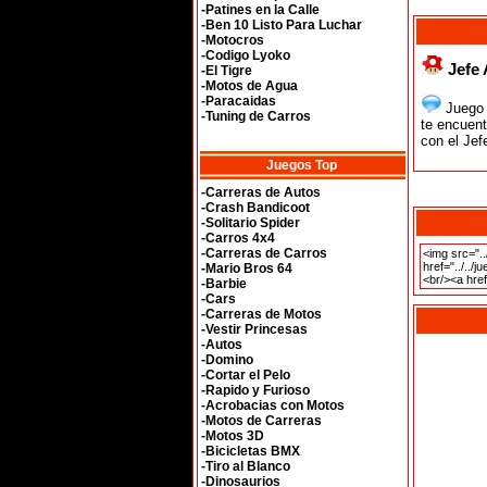
-Patines en la Calle
-Ben 10 Listo Para Luchar
-Motocros
-Codigo Lyoko
Jefe 
-El Tigre
-Motos de Agua
-Paracaidas
Juego e
-Tuning de Carros
te encuent
con el Jef
Juegos Top
-Carreras de Autos
-Crash Bandicoot
-Solitario Spider
-Carros 4x4
-Carreras de Carros
-Mario Bros 64
-Barbie
-Cars
-Carreras de Motos
-Vestir Princesas
-Autos
-Domino
-Cortar el Pelo
-Rapido y Furioso
-Acrobacias con Motos
-Motos de Carreras
-Motos 3D
-Bicicletas BMX
-Tiro al Blanco
-Dinosaurios