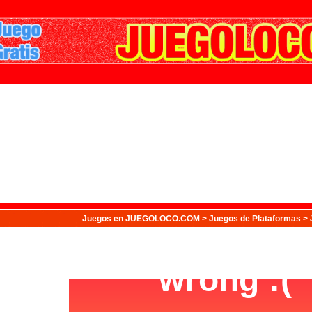
Juegos
en JUEGOLOCO.COM >
Juegos de Plataformas
> 