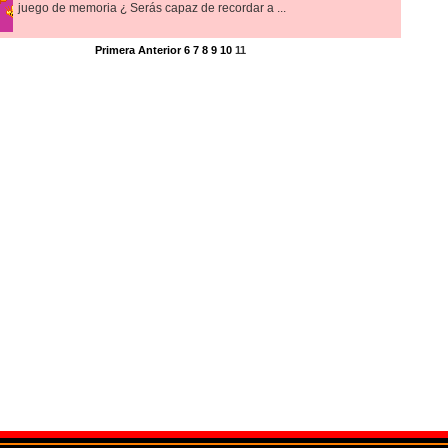
juego de memoria ¿ Serás capaz de recordar a ...
Primera
Anterior
6
7
8
9
10
11