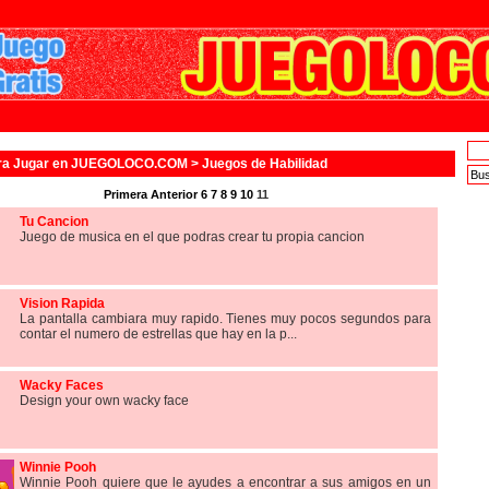
ra Jugar en JUEGOLOCO.COM >
Juegos de Habilidad
Primera
Anterior
6
7
8
9
10
11
Tu Cancion
Juego de musica en el que podras crear tu propia cancion
Vision Rapida
La pantalla cambiara muy rapido. Tienes muy pocos segundos para
contar el numero de estrellas que hay en la p...
Wacky Faces
Design your own wacky face
Winnie Pooh
Winnie Pooh quiere que le ayudes a encontrar a sus amigos en un