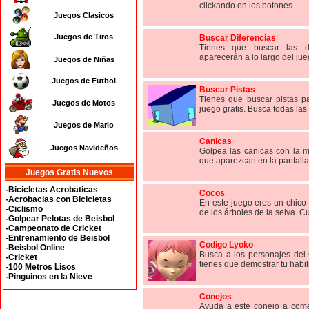
clickando en los botones.
Juegos Clasicos
Juegos de Tiros
Buscar Diferencias
Tienes que buscar las di
aparecerán a lo largo del jue
Juegos de Niñas
Juegos de Futbol
Buscar Pistas
Tienes que buscar pistas p
Juegos de Motos
juego gratis. Busca todas las 
Juegos de Mario
Canicas
Juegos Navideños
Golpea las canicas con la 
que aparezcan en la pantalla, 
Juegos Gratis Nuevos
-Bicicletas Acrobaticas
Cocos
-Acrobacias con Bicicletas
En este juego eres un chico 
-Ciclismo
de los árboles de la selva. Cu
-Golpear Pelotas de Beisbol
-Campeonato de Cricket
-Entrenamiento de Beisbol
Codigo Lyoko
-Beisbol Online
Busca a los personajes del
-Cricket
tienes que demostrar tu habili
-100 Metros Lisos
-Pinguinos en la Nieve
Conejos
Ayuda a este conejo a come