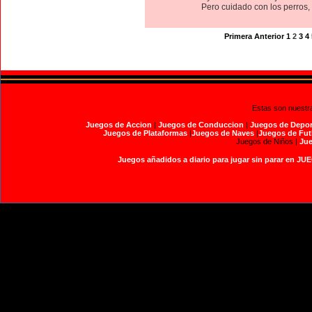
Pero cuidado con los perros, t
Primera
Anterior
1
2
3
4
Estas son nuestr
Juegos de Accion
|
Juegos de Conduccion
|
Juegos de Depor
Juegos de Plataformas
|
Juegos de Naves
|
Juegos de Fut
Juegos de Niños |
Jue
Juegos añadidos a diario para jugar sin parar en