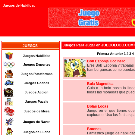
Juegos de Habilidad
Juegos
Para Jugar en JUEGOLOCO.COM
JUEGOS
Primera
Anterior
1
2
3
4
Juegos Habilidad
Bob Esponja Cocinero
Juegos Deportes
Eres Bob Esponja y trabajas
hamburguesas como puedas si
Juegos Plataformas
Juegos Coches
Bola Magnetica
Guia a la bola hasta la line
todas las monedas que pueda
Juegos Accion
Juegos Puzzle
Bolas Locas
Juego en el que tienes que
Juegos de Mesa
capturado. Usa las flechas pa
Juegos de Naves
Botones
Juegos de Lucha
Fantastico juego de habilida