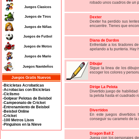
robado unos cuadros de un pr
Juegos Clasicos
Juegos de Tiros
Dexter
Dexter ha perdido sus lente
encuentre. Tienes que encontr
Juegos de Niñas
Juegos de Futbol
Diana de Dardos
Enfrentate a los tiradores de
Juegos de Motos
apelando a tu punteria. Hay ha
Juegos de Mario
Dibujar
Juegos Navideños
Sigue la linea de los dibuj
escoger los colores y personal
Juegos Gratis Nuevos
-Bicicletas Acrobaticas
Dirige La Pelota
-Acrobacias con Bicicletas
Divertido juego de habilidad 
-Ciclismo
la pelota hasta el cuadrado ro
-Golpear Pelotas de Beisbol
-Campeonato de Cricket
-Entrenamiento de Beisbol
Divertidos
-Beisbol Online
En este juegos divertidos 
-Cricket
conseguir su caramelo de la 
-100 Metros Lisos
-Pinguinos en la Nieve
Dragon Ball Z
Juega con los personajes de 