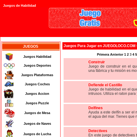
Juegos de Habilidad
Juegos
Para Jugar en JUEGOLOCO.COM
JUEGOS
Primera
Anterior
1
2
3
4
5
Juegos Habilidad
Construir
Juegos Deportes
Juego de construir en el qu
una fábrica y tu misión es mon
Juegos Plataformas
Juegos Coches
Defiende el Castillo
Juego de habilidad en el que
intrusos. Utiliza el raton para 
Juegos Accion
Juegos Puzzle
Delfines
Ayuda a este delfín a ser el 
Juegos de Mesa
el agua del mar. Tienes que n
Juegos de Naves
Detectives
Juegos de Lucha
En este juego de detectives 