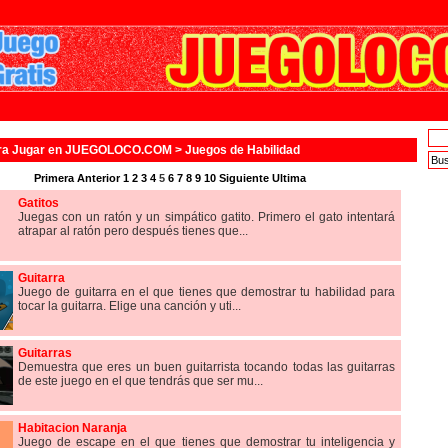
ra Jugar en JUEGOLOCO.COM >
Juegos de Habilidad
Primera
Anterior
1
2
3
4
5
6
7
8
9
10
Siguiente
Ultima
Gatitos
Juegas con un ratón y un simpático gatito. Primero el gato intentará
atrapar al ratón pero después tienes que...
Guitarra
Juego de guitarra en el que tienes que demostrar tu habilidad para
tocar la guitarra. Elige una canción y uti...
Guitarras
Demuestra que eres un buen guitarrista tocando todas las guitarras
de este juego en el que tendrás que ser mu...
Habitacion Naranja
Juego de escape en el que tienes que demostrar tu inteligencia y