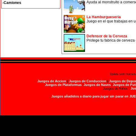
Ayuda al monstruito a comers
-Camiones
La Hamburgueseria
Juego en el que trabajas en u
Defensor de la Cerveza
Protege tu fabrica de cerveza
Estas son nuestr
Juegos de Accion
|
Juegos de Conduccion
|
Juegos de Depor
Juegos de Plataformas
|
Juegos de Naves
|
Juegos de Fut
Juegos de Niños |
Jue
Juegos añadidos a diario para jugar sin parar en