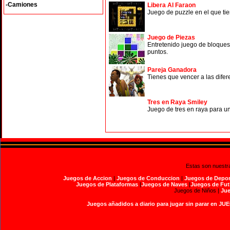
-Camiones
Libera Al Faraon
Juego de puzzle en el que ti
Juego de Piezas
Entretenido juego de bloques 
puntos.
Pareja Ganadora
Tienes que vencer a las difer
Tres en Raya Smiley
Juego de tres en raya para un
Estas son nuestr
Juegos de Accion
|
Juegos de Conduccion
|
Juegos de Depor
Juegos de Plataformas
|
Juegos de Naves
|
Juegos de Fut
Juegos de Niños |
Jue
Juegos añadidos a diario para jugar sin parar en