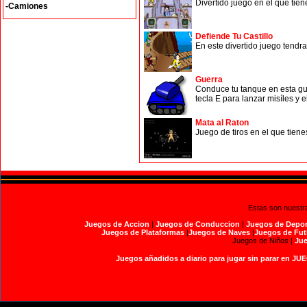
Divertido juego en el que tie
-Camiones
Defiende Tu Castillo
En este divertido juego tendra
Guerra
Conduce tu tanque en esta gue
tecla E para lanzar misíles y el
Mata al Raton
Juego de tiros en el que tiene
Estas son nuestr
Juegos de Accion
|
Juegos de Conduccion
|
Juegos de Depor
Juegos de Plataformas
|
Juegos de Naves
|
Juegos de Fut
Juegos de Niños |
Jue
Juegos añadidos a diario para jugar sin parar en