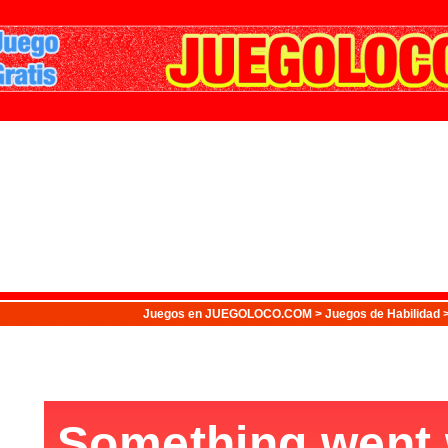
Juegos
en JUEGOLOCO.COM >
Juegos de Habilidad
>