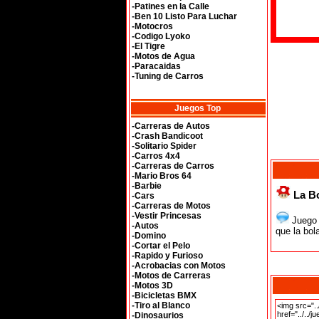
-Patines en la Calle
-Ben 10 Listo Para Luchar
-Motocros
-Codigo Lyoko
-El Tigre
-Motos de Agua
-Paracaidas
-Tuning de Carros
Juegos Top
-Carreras de Autos
-Crash Bandicoot
-Solitario Spider
-Carros 4x4
-Carreras de Carros
-Mario Bros 64
-Barbie
La Bo
-Cars
-Carreras de Motos
-Vestir Princesas
Juego 
-Autos
que la bol
-Domino
-Cortar el Pelo
-Rapido y Furioso
-Acrobacias con Motos
-Motos de Carreras
-Motos 3D
-Bicicletas BMX
-Tiro al Blanco
-Dinosaurios