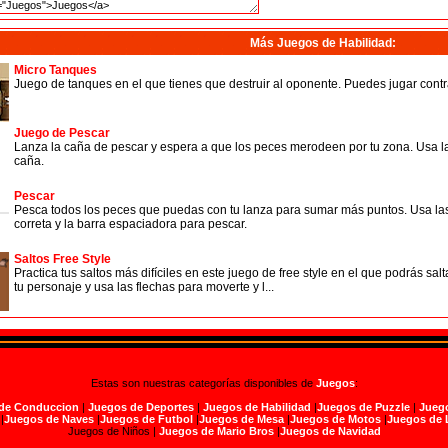
Más Juegos de Habilidad
:
Micro Tanques
Juego de tanques en el que tienes que destruir al oponente. Puedes jugar contr
Juego de Pescar
Lanza la caña de pescar y espera a que los peces merodeen por tu zona. Usa la
caña.
Pescar
Pesca todos los peces que puedas con tu lanza para sumar más puntos. Usa las 
correta y la barra espaciadora para pescar.
Saltos Free Style
Practica tus saltos más difíciles en este juego de free style en el que podrás salt
tu personaje y usa las flechas para moverte y l...
Estas son nuestras categorías disponibles de
Juegos
:
de Conduccion
|
Juegos de Deportes
|
Juegos de Habilidad
|
Juegos de Puzzle
|
Juego
|
Juegos de Naves
|
Juegos de Futbol
|
Juegos de Mesa
|
Juegos de Motos
|
Juegos de 
Juegos de Niños |
Juegos de Mario Bros
|
Juegos de Navidad