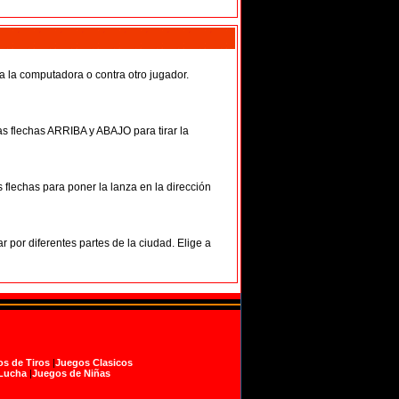
a la computadora o contra otro jugador.
s flechas ARRIBA y ABAJO para tirar la
flechas para poner la lanza en la dirección
ar por diferentes partes de la ciudad. Elige a
s de Tiros
|
Juegos Clasicos
Lucha
|
Juegos de Niñas