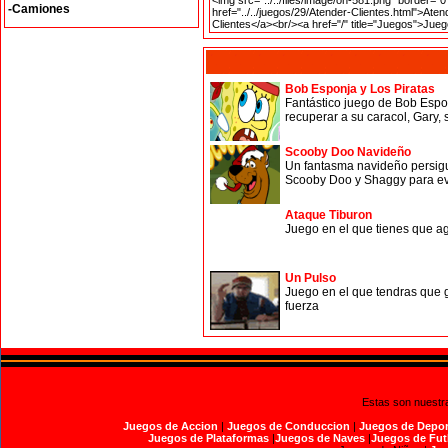
-Camiones
Bob Esponja y Los Piratas
Fantástico juego de Bob Espon
recuperar a su caracol, Gary,
Scooby Doo Navideño
Un fantasma navideño persigu
Scooby Doo y Shaggy para evi
Ataque Tiburon
Juego en el que tienes que a
Un Pulso
Juego en el que tendras que 
fuerza
Estas son nuestr
Juegos de Accion
|
Juegos de Conduccion
|
Juegos de Depor
Juegos de Plataformas
|
Juegos de Naves
|
Juegos de Fut