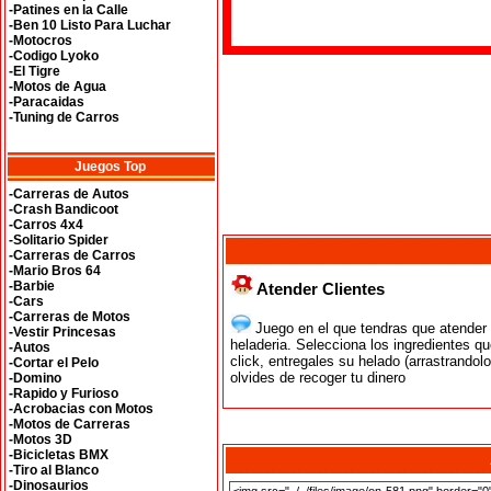
-Patines en la Calle
-Ben 10 Listo Para Luchar
-Motocros
-Codigo Lyoko
-El Tigre
-Motos de Agua
-Paracaidas
-Tuning de Carros
Juegos Top
-Carreras de Autos
-Crash Bandicoot
-Carros 4x4
-Solitario Spider
-Carreras de Carros
-Mario Bros 64
-Barbie
Atender Clientes
-Cars
-Carreras de Motos
Juego en el que tendras que atender 
-Vestir Princesas
heladeria. Selecciona los ingredientes q
-Autos
click, entregales su helado (arrastrandolo
-Cortar el Pelo
olvides de recoger tu dinero
-Domino
-Rapido y Furioso
-Acrobacias con Motos
-Motos de Carreras
-Motos 3D
-Bicicletas BMX
-Tiro al Blanco
-Dinosaurios