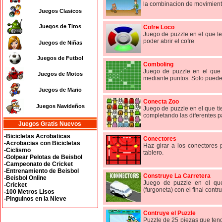
la combinacion de movimiento
Juegos Clasicos
Juegos de Tiros
Cofre Loco
Juego de puzzle en el que te
poder abrir el cofre
Juegos de Niñas
Juegos de Futbol
Comboling
Juego de puzzle en el que 
Juegos de Motos
mediante puntos. Solo puedes
Juegos de Mario
Conecta Zoo
Juegos Navideños
Juego de puzzle en el que ti
completando las diferentes p
Juegos Gratis Nuevos
-Bicicletas Acrobaticas
Conectores
-Acrobacias con Bicicletas
Haz girar a los conectores 
-Ciclismo
tablero.
-Golpear Pelotas de Beisbol
-Campeonato de Cricket
-Entrenamiento de Beisbol
Construye La Carretera
-Beisbol Online
Juego de puzzle en el que 
-Cricket
(furgoneta) con el final contr
-100 Metros Lisos
-Pinguinos en la Nieve
Contruye el Puzzle
Puzzle de 25 piezas que tend