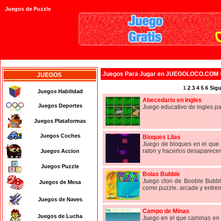
Juegos de Puzzle
Juegos
Para Jugar en JUEGOLOCO.COM
JUEGOS
1
2
3
4
5
6
Sigu
Juegos Habilidad
Abecedario en Ingles
Juegos Deportes
Juego educativo de ingles pa
Juegos Plataformas
Juegos Coches
Bloques Lilas
Juego de bloques en el que t
raton y hacerlos desaparecer s
Juegos Accion
Juegos Puzzle
Bolas Bubble
Juego clon de Booble Bubbl
Juegos de Mesa
como puzzle, arcade y entre
Juegos de Naves
Campo de Minas
Juegos de Lucha
Juego en el que caminas en