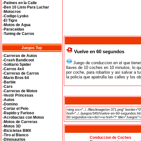
-Patines en la Calle
-Ben 10 Listo Para Luchar
-Motocros
-Codigo Lyoko
-El Tigre
-Motos de Agua
-Paracaidas
-Tuning de Carros
Juegos Top
Vuelve en 60 segundos
-Carreras de Autos
-Crash Bandicoot
Juego de conduccion en el que tiene
-Solitario Spider
llaves de 10 coches en 10 minutos, lo q
-Carros 4x4
por coche, para robarlos y asi salvar a 
-Carreras de Carros
la policia que apatrulla las calles y los o
-Mario Bros 64
-Barbie
-Cars
-Carreras de Motos
-Vestir Princesas
-Autos
-Domino
-Cortar el Pelo
-Rapido y Furioso
-Acrobacias con Motos
-Motos de Carreras
-Motos 3D
-Bicicletas BMX
-Tiro al Blanco
Conduccion de Coches
-Dinosaurios