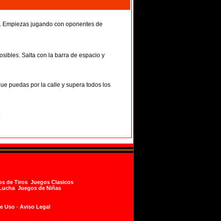
te. Empiezas jugando con oponentes de
sibles. Salta con la barra de espacio y
que puedas por la calle y supera todos los
.
s de Tiros
|
Juegos Clasicos
Lucha
|
Juegos de Niñas
de Uso
-
Aviso Legal