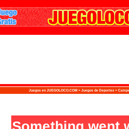
Juegos
en JUEGOLOCO.COM >
Juegos de Deportes
> Campeo