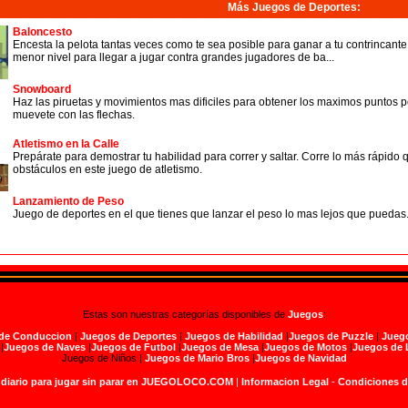
Más Juegos de Deportes
:
Baloncesto
Encesta la pelota tantas veces como te sea posible para ganar a tu contrincan
menor nivel para llegar a jugar contra grandes jugadores de ba...
Snowboard
Haz las piruetas y movimientos mas dificiles para obtener los maximos puntos po
muevete con las flechas.
Atletismo en la Calle
Prepárate para demostrar tu habilidad para correr y saltar. Corre lo más rápido 
obstáculos en este juego de atletismo.
Lanzamiento de Peso
Juego de deportes en el que tienes que lanzar el peso lo mas lejos que puedas
Estas son nuestras categorías disponibles de
Juegos
:
de Conduccion
|
Juegos de Deportes
|
Juegos de Habilidad
|
Juegos de Puzzle
|
Juego
|
Juegos de Naves
|
Juegos de Futbol
|
Juegos de Mesa
|
Juegos de Motos
|
Juegos de 
Juegos de Niños |
Juegos de Mario Bros
|
Juegos de Navidad
 diario para jugar sin parar en JUEGOLOCO.COM
|
Informacion Legal
-
Condiciones 