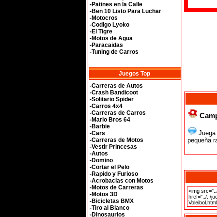
-Patines en la Calle
-Ben 10 Listo Para Luchar
-Motocros
-Codigo Lyoko
-El Tigre
-Motos de Agua
-Paracaidas
-Tuning de Carros
Juegos Top
-Carreras de Autos
-Crash Bandicoot
-Solitario Spider
-Carros 4x4
-Carreras de Carros
Campe
-Mario Bros 64
-Barbie
Juega 
-Cars
-Carreras de Motos
pequeña r
-Vestir Princesas
-Autos
-Domino
-Cortar el Pelo
-Rapido y Furioso
-Acrobacias con Motos
-Motos de Carreras
-Motos 3D
-Bicicletas BMX
-Tiro al Blanco
-Dinosaurios