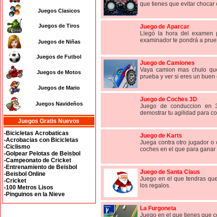
que tienes que evitar chocar c
Juegos Clasicos
Juegos de Tiros
Juego de Aparcar
Llegó la hora del examen p
examinador te pondrá a prueb
Juegos de Niñas
Juegos de Futbol
Juego de Camiones
Vaya camion mas chulo que 
Juegos de Motos
prueba y ver si eres un buen 
Juegos de Mario
Juego de Coches 3D
Juegos Navideños
Juego de conduccion en 3
demostrar tu agilidad para co
Juegos Gratis Nuevos
-Bicicletas Acrobaticas
Juego de Karts
-Acrobacias con Bicicletas
Juega contra otro jugador o
-Ciclismo
coches en el que para ganar
-Golpear Pelotas de Beisbol
-Campeonato de Cricket
-Entrenamiento de Beisbol
Juego de Santa Claus
-Beisbol Online
Juego en el que tendras qu
-Cricket
los regalos.
-100 Metros Lisos
-Pinguinos en la Nieve
La Furgoneta
Juego en el que tienes que co