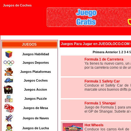
Juegos de Coches
Juegos
Para Jugar en JUEGOLOCO.COM
JUEGOS
Primera
Anterior
1
2
3
4
5
Juegos Habilidad
Formula 1 de Carretera
Juegos Deportes
Ya tienes tu nuevo carro, u
por la carretera como si de u
Juegos Plataformas
Juegos Coches
Formula 1 Safety Car
Conduce el Safety Car de l
marcate unos buenos drifts pa
Juegos Accion
Juegos Puzzle
Formula 1 Shangai
Juego de Formula 1 para uno
Juegos de Mesa
el GP de Shangai. Subete al c
Juegos de Naves
Hot Wheels
Juegos de Lucha
Conduce los carros 4x4 de 