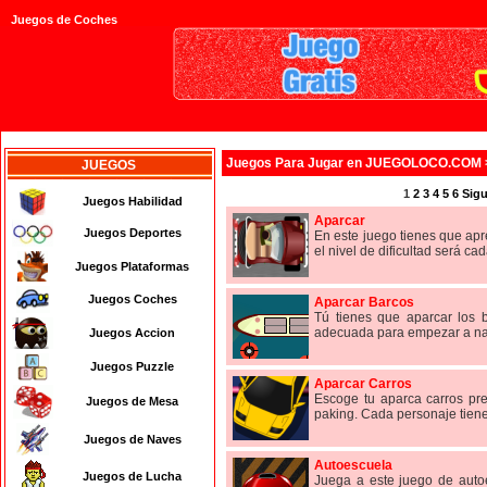
Juegos de Coches
Juegos
Para Jugar en JUEGOLOCO.COM
JUEGOS
1
2
3
4
5
6
Sigu
Juegos Habilidad
Aparcar
Juegos Deportes
En este juego tienes que ap
el nivel de dificultad será ca
Juegos Plataformas
Juegos Coches
Aparcar Barcos
Tú tienes que aparcar los b
adecuada para empezar a nave
Juegos Accion
Juegos Puzzle
Aparcar Carros
Escoge tu aparca carros pre
Juegos de Mesa
paking. Cada personaje tiene 
Juegos de Naves
Autoescuela
Juegos de Lucha
Juega a este juego de auto