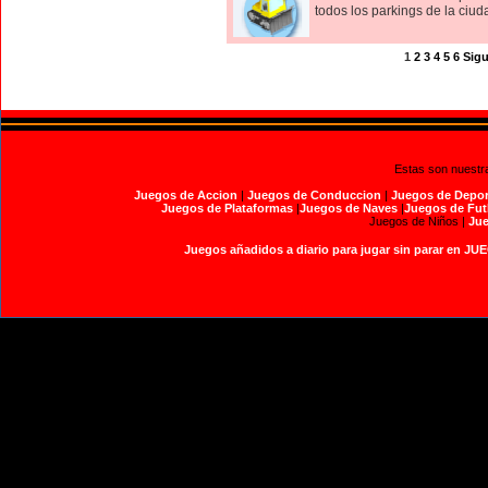
todos los parkings de la ciuda
1
2
3
4
5
6
Sigu
Estas son nuestr
Juegos de Accion
|
Juegos de Conduccion
|
Juegos de Depor
Juegos de Plataformas
|
Juegos de Naves
|
Juegos de Fut
Juegos de Niños |
Jue
Juegos añadidos a diario para jugar sin parar en