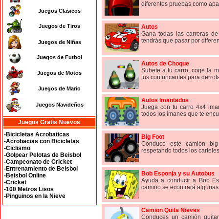
diferentes pruebas como apar
Juegos Clasicos
Juegos de Tiros
Autos
Gana todas las carreras de
tendrás que pasar por diferent
Juegos de Niñas
Juegos de Futbol
Autos de Choque
Subete a tu carro, coge la m
Juegos de Motos
tus contrincantes para derrota
Juegos de Mario
Autos Imantados
Juegos Navideños
Juega con tu carro 4x4 iman
todos los imanes que te encue
Juegos Gratis Nuevos
-Bicicletas Acrobaticas
Big Foot
-Acrobacias con Bicicletas
Conduce este camión big 
-Ciclismo
respetando todos los carteles
-Golpear Pelotas de Beisbol
-Campeonato de Cricket
-Entrenamiento de Beisbol
Bob Esponja y su Autobus
-Beisbol Online
Ayuda a conducir a Bob Esp
-Cricket
camino se econtrará algunas 
-100 Metros Lisos
-Pinguinos en la Nieve
Camion Quita Nieves
Conduces un camión quitani