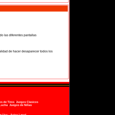
o las diferentes pantallas
alidad de hacer desaparecer todos los
s de Tiros
|
Juegos Clasicos
Lucha
|
Juegos de Niñas
de Uso
-
Aviso Legal