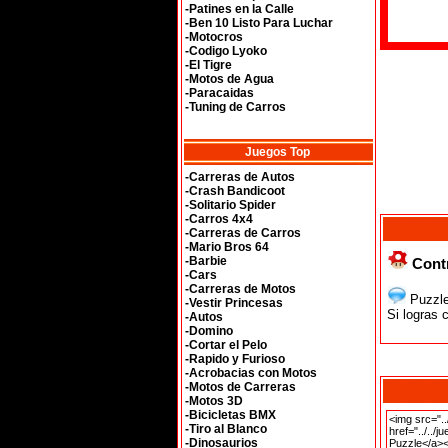
-Patines en la Calle
-Ben 10 Listo Para Luchar
-Motocros
-Codigo Lyoko
-El Tigre
-Motos de Agua
-Paracaidas
-Tuning de Carros
Juegos Top
-Carreras de Autos
-Crash Bandicoot
-Solitario Spider
-Carros 4x4
-Carreras de Carros
-Mario Bros 64
-Barbie
Contr
-Cars
-Carreras de Motos
Puzzle
-Vestir Princesas
Si logras 
-Autos
-Domino
-Cortar el Pelo
-Rapido y Furioso
-Acrobacias con Motos
-Motos de Carreras
-Motos 3D
-Bicicletas BMX
-Tiro al Blanco
-Dinosaurios