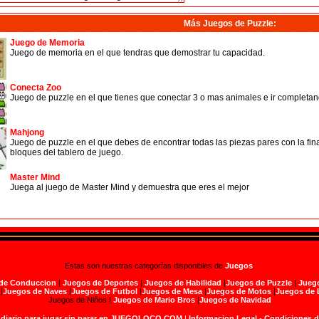
Más Juegos de Puzzle
:
Juego de Memoria
Juego de memoria en el que tendras que demostrar tu capacidad.
Conecta Zoo
Juego de puzzle en el que tienes que conectar 3 o mas animales e ir completand
Mahjong
Juego de puzzle en el que debes de encontrar todas las piezas pares con la fin
bloques del tablero de juego.
Master Mind
Juega al juego de Master Mind y demuestra que eres el mejor
Estas son nuestras categorías disponibles de
Juegos
:
de Conduccion
|
Juegos de Deportes
|
Juegos de Habilidad
|
Juegos de Puzzle
|
Juego
|
Juegos de Naves
|
Juegos de Futbol
|
Juegos de Mesa
|
Juegos de Motos
|
Juegos de 
Juegos de Niños |
Juegos de Mario Bros
|
Juegos de Navidad
 diario para jugar sin parar en JUEGOLOCO.COM
|
Informacion Legal
-
Condiciones 