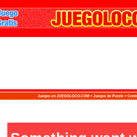
Juegos
en JUEGOLOCO.COM >
Juegos de Puzzle
> Contr