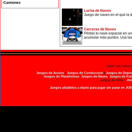
-Camiones
Lucha de Naves
Juego de naves en el que la d
Carreras de Naves
Pilotas tu nave espacial en un
acumular más puntos. Usa las
Estas son nuestr
Juegos de Accion
|
Juegos de Conduccion
|
Juegos de Depor
Juegos de Plataformas
|
Juegos de Naves
|
Juegos de Fut
Juegos de Niños |
Jue
Juegos añadidos a diario para jugar sin parar en