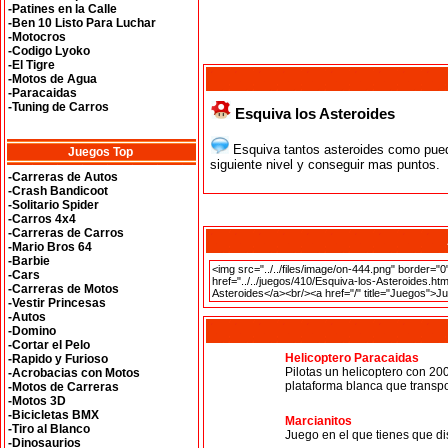
-Patines en la Calle
-Ben 10 Listo Para Luchar
-Motocros
-Codigo Lyoko
-El Tigre
-Motos de Agua
-Paracaidas
-Tuning de Carros
Esquiva los Asteroides
Esquiva tantos asteroides como pued
Juegos Top
siguiente nivel y conseguir mas puntos.
-Carreras de Autos
-Crash Bandicoot
-Solitario Spider
-Carros 4x4
-Carreras de Carros
-Mario Bros 64
-Barbie
-Cars
-Carreras de Motos
-Vestir Princesas
-Autos
-Domino
-Cortar el Pelo
Helicoptero Paracaidas
-Rapido y Furioso
Pilotas un helicoptero con 20
-Acrobacias con Motos
plataforma blanca que transp
-Motos de Carreras
-Motos 3D
-Bicicletas BMX
Marcianitos
-Tiro al Blanco
Juego en el que tienes que di
-Dinosaurios