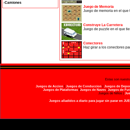
-Camiones
Juego de Memoria
Juego de memoria en el que 
Construye La Carretera
Juego de puzzle en el que tien
Conectores
Haz girar a los conectores par
Estas son nuestr
Juegos de Accion
|
Juegos de Conduccion
|
Juegos de Depor
Juegos de Plataformas
|
Juegos de Naves
|
Juegos de Fut
Juegos de Niños |
Jue
Juegos añadidos a diario para jugar sin parar en