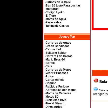
-Patines en la Calle
-Ben 10 Listo Para Luchar
-Motocros
-Codigo Lyoko
-El Tigre
-Motos de Agua
-Paracaidas
-Tuning de Carros
Juegos Top
-Carreras de Autos
-Crash Bandicoot
-Carros 4x4
-Solitario Spider
-Carreras de Carros
-Mario Bros 64
-Barbie
-Cars
-Carreras de Motos
-Vestir Princesas
-Autos
-Cortar el Pelo
Bola 
-Domino
-Rapido y Furioso
-Acrobacias con Motos
Guia a 
-Motos de Carreras
recoger t
-Motos 3D
-Bicicletas BMX
-Tiro al Blanco
-Dinosaurios