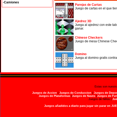
-Camiones
Parejas de Cartas
Juego de cartas en el que tie
Ajedrez 3D
Juega al ajedrez con este tab
ganar.
Chinese Checkers
Juego de mesa Chinese Check
Domino
Juega al domino gratis contr
Estas son nuestr
Juegos de Accion
|
Juegos de Conduccion
|
Juegos de Depor
Juegos de Plataformas
|
Juegos de Naves
|
Juegos de Fut
Juegos de Niños |
Jue
Juegos añadidos a diario para jugar sin parar en