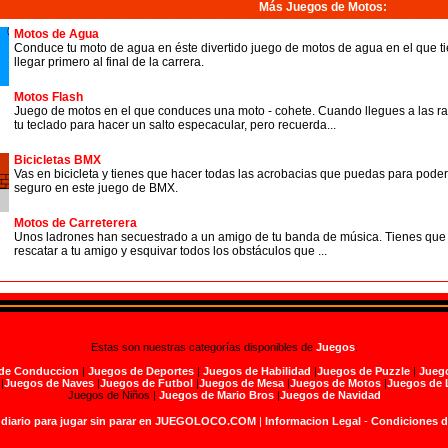
Más Juegos de Motos
:
Motos de Agua
Conduce tu moto de agua en éste divertido juego de motos de agua en el que tie
llegar primero al final de la carrera.
Motos Flash
Juego de motos en el que conduces una moto - cohete. Cuando llegues a las ra
tu teclado para hacer un salto especacular, pero recuerda...
Bicicletas BMX
Vas en bicicleta y tienes que hacer todas las acrobacias que puedas para pod
seguro en este juego de BMX.
Motos de Carreterera
Unos ladrones han secuestrado a un amigo de tu banda de música. Tienes que co
rescatar a tu amigo y esquivar todos los obstáculos que ...
Estas son nuestras categorías disponibles de
Juegos
:
de Conduccion
|
Juegos de Deportes
|
Juegos de Habilidad
|
Juegos de Puzzle
|
Juego
|
Juegos de Naves
|
Juegos de Futbol
|
Juegos de Mesa
|
Juegos de Motos
|
Juegos de 
Juegos de Niños |
Juegos de Mario Bros
|
Juegos de Navidad
 diario para jugar sin parar en JUEGOLOCO.COM
|
Informacion Legal
-
Condiciones 