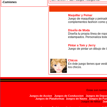
-Camiones
Maquillar y Peinar
Juego de maquillaje y peinado
complementos fashion como pen
Diseño de Moda
Diseña tu propia línea de ropa
estampados. Personaliza todas
Pintar a Tom y Jerry
Juego de pintar un dibujo de l
Chicos
En éste juego tienes que vest
los chicos.
Estas son nuestr
Juegos de Accion
|
Juegos de Conduccion
|
Juegos de Depor
Juegos de Plataformas
|
Juegos de Naves
|
Juegos de Fut
Juegos de Niños |
Jue