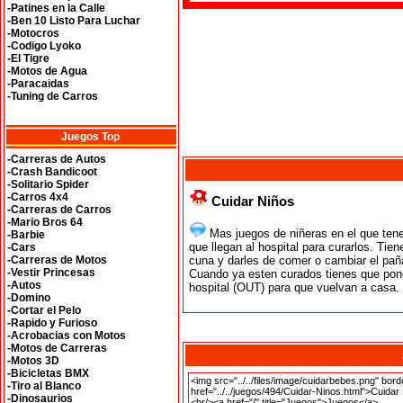
-Patines en la Calle
-Ben 10 Listo Para Luchar
-Motocros
-Codigo Lyoko
-El Tigre
-Motos de Agua
-Paracaidas
-Tuning de Carros
Juegos Top
-Carreras de Autos
-Crash Bandicoot
-Solitario Spider
-Carros 4x4
Cuidar Niños
-Carreras de Carros
-Mario Bros 64
Mas juegos de niñeras en el que tene
-Barbie
que llegan al hospital para curarlos. Tie
-Cars
-Carreras de Motos
cuna y darles de comer o cambiar el paña
-Vestir Princesas
Cuando ya esten curados tienes que poner
-Autos
hospital (OUT) para que vuelvan a casa.
-Domino
-Cortar el Pelo
-Rapido y Furioso
-Acrobacias con Motos
-Motos de Carreras
-Motos 3D
-Bicicletas BMX
-Tiro al Blanco
-Dinosaurios