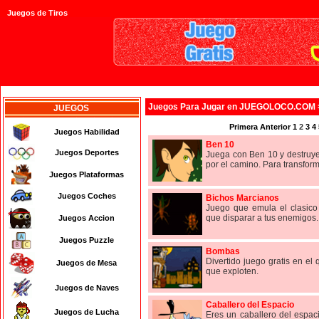
Juegos de Tiros
Juegos
Para Jugar en JUEGOLOCO.COM
JUEGOS
Primera
Anterior
1
2
3
4
Juegos Habilidad
Ben 10
Juegos Deportes
Juega con Ben 10 y destruye
por el camino. Para transforma
Juegos Plataformas
Juegos Coches
Bichos Marcianos
Juego que emula el clasico
que disparar a tus enemigos.
Juegos Accion
Juegos Puzzle
Bombas
Divertido juego gratis en el
Juegos de Mesa
que exploten.
Juegos de Naves
Caballero del Espacio
Juegos de Lucha
Eres un caballero del espac