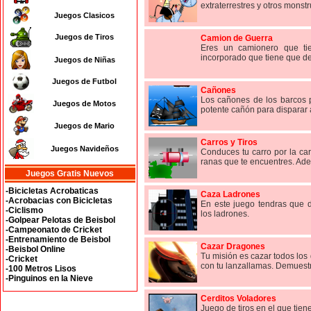
extraterrestres y otros monstr
Juegos Clasicos
Juegos de Tiros
Camion de Guerra
Eres un camionero que ti
incorporado que tiene que der
Juegos de Niñas
Juegos de Futbol
Cañones
Los cañones de los barcos p
Juegos de Motos
potente cañón para disparar al
Juegos de Mario
Carros y Tiros
Juegos Navideños
Conduces tu carro por la car
ranas que te encuentres. Ade
Juegos Gratis Nuevos
-Bicicletas Acrobaticas
Caza Ladrones
-Acrobacias con Bicicletas
En este juego tendras que d
-Ciclismo
los ladrones.
-Golpear Pelotas de Beisbol
-Campeonato de Cricket
-Entrenamiento de Beisbol
Cazar Dragones
-Beisbol Online
Tu misión es cazar todos los
-Cricket
con tu lanzallamas. Demuestr
-100 Metros Lisos
-Pinguinos en la Nieve
Cerditos Voladores
Juego de tiros en el que tien