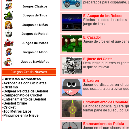
preparados para dispararte. 
Juegos Clasicos
Juegos de Tiros
El Ataque de los Robots
Elimina a todos los robots
juego de tiros.
Juegos de Niñas
Juegos de Futbol
El Cazador
Juego de tiros en el que tiene
Juegos de Motos
Juegos de Mario
El jinete del Oeste
Juegos Navideños
Demuestra que eres el jinet
lo que se mueva.
Juegos Gratis Nuevos
-Bicicletas Acrobaticas
El Ladron
-Acrobacias con Bicicletas
Juego de disparos en el que
-Ciclismo
que escapara para evitar que 
-Golpear Pelotas de Beisbol
-Campeonato de Cricket
-Entrenamiento de Beisbol
Entrenamiento de Combate
-Beisbol Online
La brigada policial quiere q
-Cricket
formar parte de su equipo. Di
-100 Metros Lisos
-Pinguinos en la Nieve
Entrenamiento de Policia
Juego en el que sigues el e