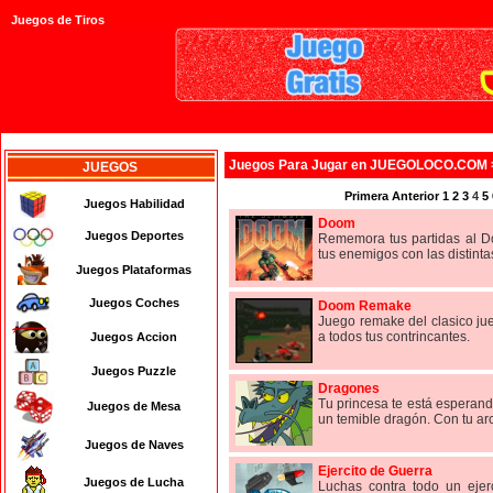
Juegos de Tiros
Juegos
Para Jugar en JUEGOLOCO.COM
JUEGOS
Primera
Anterior
1
2
3
4
5
Juegos Habilidad
Doom
Juegos Deportes
Rememora tus partidas al D
tus enemigos con las distinta
Juegos Plataformas
Juegos Coches
Doom Remake
Juego remake del clasico ju
a todos tus contrincantes.
Juegos Accion
Juegos Puzzle
Dragones
Tu princesa te está esperando
Juegos de Mesa
un temible dragón. Con tu arco
Juegos de Naves
Ejercito de Guerra
Juegos de Lucha
Luchas contra todo un ejer