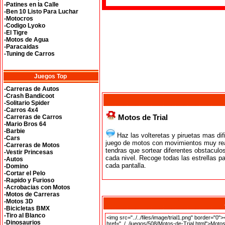
-Patines en la Calle
-Ben 10 Listo Para Luchar
-Motocros
-Codigo Lyoko
-El Tigre
-Motos de Agua
-Paracaidas
-Tuning de Carros
Juegos Top
-Carreras de Autos
-Crash Bandicoot
-Solitario Spider
-Carros 4x4
Motos de Trial
-Carreras de Carros
-Mario Bros 64
-Barbie
Haz las volteretas y piruetas mas difi
-Cars
juego de motos con movimientos muy rea
-Carreras de Motos
tendras que sortear diferentes obstaculos 
-Vestir Princesas
cada nivel. Recoge todas las estrellas p
-Autos
cada pantalla.
-Domino
-Cortar el Pelo
-Rapido y Furioso
-Acrobacias con Motos
-Motos de Carreras
-Motos 3D
-Bicicletas BMX
-Tiro al Blanco
-Dinosaurios