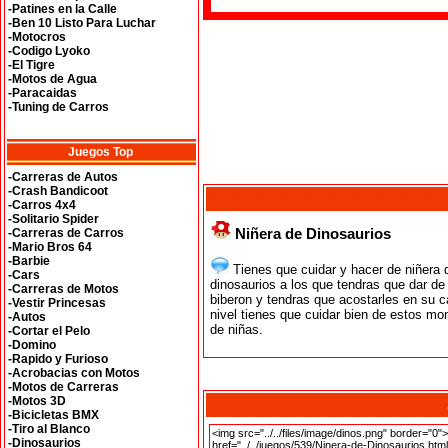
-Patines en la Calle
-Ben 10 Listo Para Luchar
-Motocros
-Codigo Lyoko
-El Tigre
-Motos de Agua
-Paracaidas
-Tuning de Carros
Juegos Top
-Carreras de Autos
-Crash Bandicoot
-Carros 4x4
-Solitario Spider
Niñera de Dinosaurios
-Carreras de Carros
-Mario Bros 64
-Barbie
Tienes que cuidar y hacer de niñera
-Cars
dinosaurios a los que tendras que dar de 
-Carreras de Motos
biberon y tendras que acostarles en su 
-Vestir Princesas
nivel tienes que cuidar bien de estos mo
-Autos
de niñas.
-Cortar el Pelo
-Domino
-Rapido y Furioso
-Acrobacias con Motos
-Motos de Carreras
-Motos 3D
-Bicicletas BMX
-Tiro al Blanco
-Dinosaurios