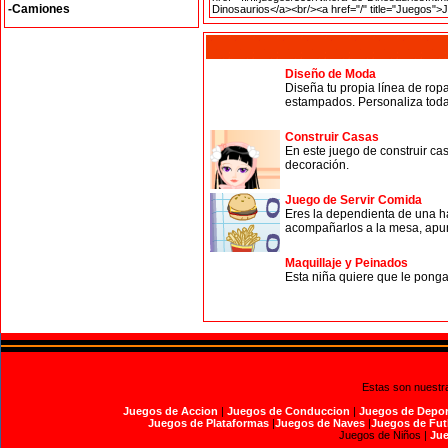
-Camiones
Diseño de Moda
Diseña tu propia línea de ropa
estampados. Personaliza todas
Construir Casas
En este juego de construir ca
decoración.
Juego de Servir Comida
Eres la dependienta de una ha
acompañarlos a la mesa, apunta
Maquillaje y Peinados
Esta niña quiere que le pongas
Estas son nuestr
Juegos de Accion
|
Juegos de Conduccion
|
Juegos de Depor
Juegos de Plataformas
|
Juegos de Naves
|
Juegos de Fut
Juegos de Niños |
Jue