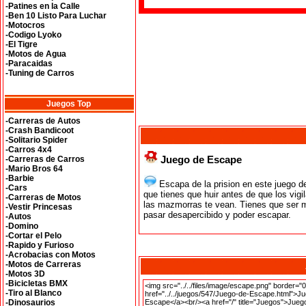
-Patines en la Calle
-Ben 10 Listo Para Luchar
-Motocros
-Codigo Lyoko
-El Tigre
-Motos de Agua
-Paracaidas
-Tuning de Carros
Juegos Top
-Carreras de Autos
-Crash Bandicoot
-Solitario Spider
-Carros 4x4
Juego de Escape
-Carreras de Carros
-Mario Bros 64
-Barbie
Escapa de la prision en este juego d
-Cars
que tienes que huir antes de que los vigi
-Carreras de Motos
las mazmorras te vean. Tienes que ser m
-Vestir Princesas
pasar desapercibido y poder escapar.
-Autos
-Domino
-Cortar el Pelo
-Rapido y Furioso
-Acrobacias con Motos
-Motos de Carreras
-Motos 3D
-Bicicletas BMX
-Tiro al Blanco
-Dinosaurios