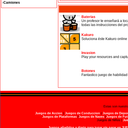
-Camiones
Baterias
Un profesor te enseñará a toc
todas las instrucciones del pr
Kakuro
Soluciona éste Kakuro online 
Invasion
Play your resources and captu
Botones
Fantastico juego de habilidad
Estas son nuestr
Juegos de Accion
|
Juegos de Conduccion
|
Juegos de Depor
Juegos de Plataformas
|
Juegos de Naves
|
Juegos de Fut
Juegos de Niños |
Jue
Juegos añadidos a diario para jugar sin parar en