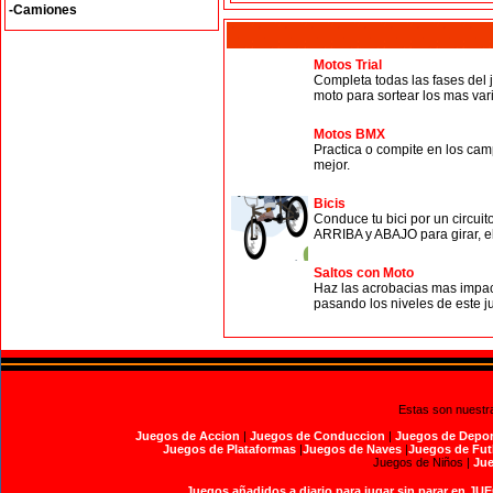
-Camiones
Motos Trial
Completa todas las fases del 
moto para sortear los mas vari
Motos BMX
Practica o compite en los cam
mejor.
Bicis
Conduce tu bici por un circuit
ARRIBA y ABAJO para girar, el 
Saltos con Moto
Haz las acrobacias mas impac
pasando los niveles de este jue
Estas son nuestr
Juegos de Accion
|
Juegos de Conduccion
|
Juegos de Depor
Juegos de Plataformas
|
Juegos de Naves
|
Juegos de Fut
Juegos de Niños |
Jue
Juegos añadidos a diario para jugar sin parar en