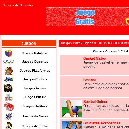
Juegos de Deportes
Juegos
Para Jugar en JUEGOLOCO.COM
JUEGOS
Primera
Anterior
1
2
3
4
Juegos Habilidad
Basket Mates
Juegos Deportes
Juego de basket en el que 
puedas
Juegos Plataformas
Juegos Coches
Beisbol
Demuestra que eres capaz de
en este juego de beisbol
Juegos Accion
Juegos Puzzle
Beisbol Online
Golpea tantas pelotas de b
Juegos de Mesa
máximo número de puntos posi
Juegos de Naves
Bicicletas Acrobaticas
Juegos de Lucha
Tienes que ayudar a éste chi