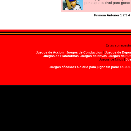
punto que tu rival para ganar.
Primera
Anterior
1
2
3
4
Estas son nuestr
Juegos de Accion
|
Juegos de Conduccion
|
Juegos de Depor
Juegos de Plataformas
|
Juegos de Naves
|
Juegos de Fut
Juegos de Niños |
Jue
Juegos añadidos a diario para jugar sin parar en