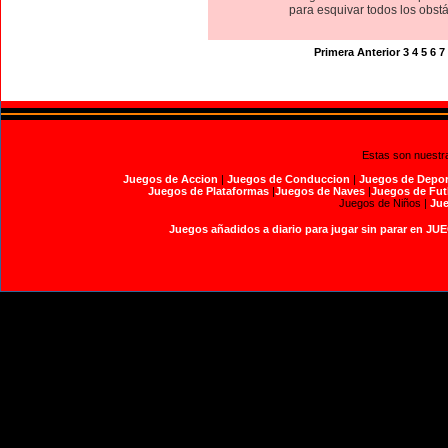
para esquivar todos los obstá
Primera
Anterior
3
4
5
6
7
Estas son nuestr
Juegos de Accion
|
Juegos de Conduccion
|
Juegos de Depor
Juegos de Plataformas
|
Juegos de Naves
|
Juegos de Fut
Juegos de Niños |
Jue
Juegos añadidos a diario para jugar sin parar en