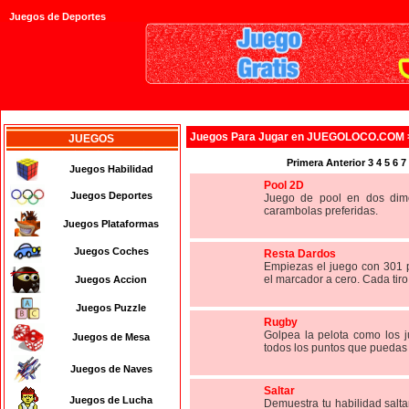
Juegos de Deportes
Juegos
Para Jugar en JUEGOLOCO.COM
JUEGOS
Primera
Anterior
3
4
5
6
7
Juegos Habilidad
Pool 2D
Juegos Deportes
Juego de pool en dos dim
carambolas preferidas.
Juegos Plataformas
Juegos Coches
Resta Dardos
Empiezas el juego con 301 p
el marcador a cero. Cada tiro 
Juegos Accion
Juegos Puzzle
Rugby
Golpea la pelota como los 
Juegos de Mesa
todos los puntos que puedas 
Juegos de Naves
Saltar
Juegos de Lucha
Demuestra tu habilidad salt