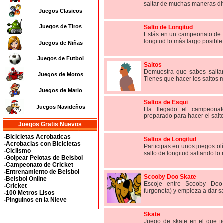
saltar de muchas maneras dife
Juegos Clasicos
Juegos de Tiros
Salto de Longitud
Estás en un campeonato de a
longitud lo más largo posible
Juegos de Niñas
Juegos de Futbol
Saltos
Demuestra que sabes saltar 
Juegos de Motos
Tienes que hacer los saltos má
Juegos de Mario
Saltos de Esqui
Juegos Navideños
Ha llegado el campeonat
preparado para hacer el salto
Juegos Gratis Nuevos
-Bicicletas Acrobaticas
Saltos de Longitud
-Acrobacias con Bicicletas
Participas en unos juegos ol
-Ciclismo
salto de longitud saltando lo 
-Golpear Pelotas de Beisbol
-Campeonato de Cricket
-Entrenamiento de Beisbol
Scooby Doo Skate
-Beisbol Online
Escoje entre Scooby Doo
-Cricket
furgoneta) y empieza a dar sa
-100 Metros Lisos
-Pinguinos en la Nieve
Skate
Juego de skate en el que t