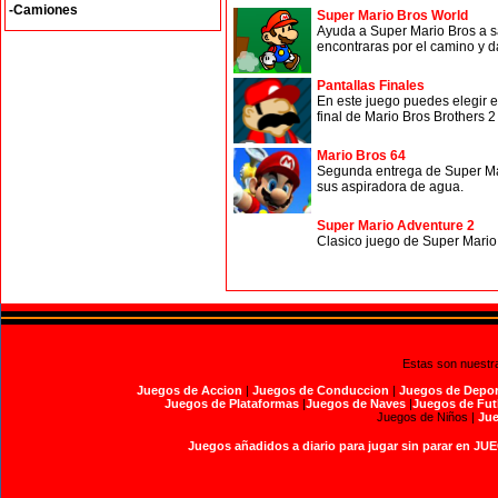
-Camiones
Super Mario Bros World
Ayuda a Super Mario Bros a sa
encontraras por el camino y dal
Pantallas Finales
En este juego puedes elegir en
final de Mario Bros Brothers 2 
Mario Bros 64
Segunda entrega de Super Mari
sus aspiradora de agua.
Super Mario Adventure 2
Clasico juego de Super Mario B
Estas son nuestr
Juegos de Accion
|
Juegos de Conduccion
|
Juegos de Depor
Juegos de Plataformas
|
Juegos de Naves
|
Juegos de Fut
Juegos de Niños |
Jue
Juegos añadidos a diario para jugar sin parar en