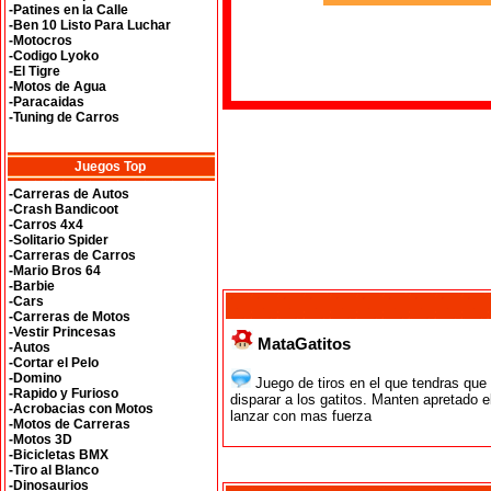
-Patines en la Calle
-Ben 10 Listo Para Luchar
-Motocros
-Codigo Lyoko
-El Tigre
-Motos de Agua
-Paracaidas
-Tuning de Carros
Juegos Top
-Carreras de Autos
-Crash Bandicoot
-Carros 4x4
-Solitario Spider
-Carreras de Carros
-Mario Bros 64
-Barbie
-Cars
-Carreras de Motos
-Vestir Princesas
MataGatitos
-Autos
-Cortar el Pelo
-Domino
Juego de tiros en el que tendras que 
-Rapido y Furioso
disparar a los gatitos. Manten apretado e
-Acrobacias con Motos
lanzar con mas fuerza
-Motos de Carreras
-Motos 3D
-Bicicletas BMX
-Tiro al Blanco
-Dinosaurios