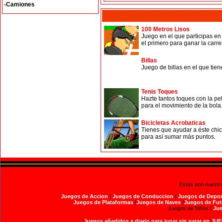
-Camiones
100 Metros Lisos
Juego en el que participas en
el primero para ganar la carre
Billas
Juego de billas en el que tie
Tenis Toques
Hazte tantos toques con la p
para el movimiento de la bola.
Bicicletas Acrobaticas
Tienes que ayudar a éste chic
para así sumar más puntos.
Estas son nuestr
Juegos de Accion
|
Juegos de Conduccion
|
Juegos de Depor
Juegos de Plataformas
|
Juegos de Naves
|
Juegos de Fut
Juegos de Niños |
Jue
Juegos añadidos a diario para jugar sin parar en