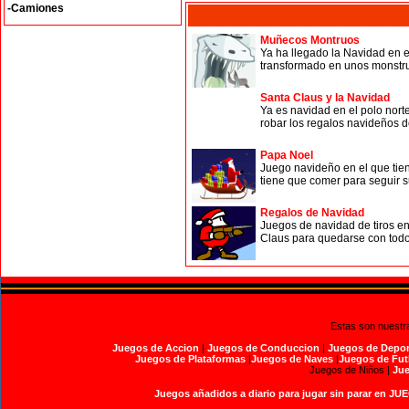
-Camiones
Muñecos Montruos
Ya ha llegado la Navidad en 
transformado en unos monstru
Santa Claus y la Navidad
Ya es navidad en el polo nort
robar los regalos navideños d
Papa Noel
Juego navideño en el que tie
tiene que comer para seguir su
Regalos de Navidad
Juegos de navidad de tiros e
Claus para quedarse con todos
Estas son nuestr
Juegos de Accion
|
Juegos de Conduccion
|
Juegos de Depor
Juegos de Plataformas
|
Juegos de Naves
|
Juegos de Fut
Juegos de Niños |
Jue
Juegos añadidos a diario para jugar sin parar en