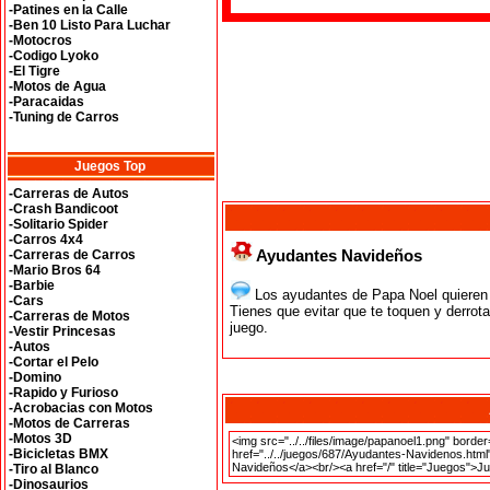
-Patines en la Calle
-Ben 10 Listo Para Luchar
-Motocros
-Codigo Lyoko
-El Tigre
-Motos de Agua
-Paracaidas
-Tuning de Carros
Juegos Top
-Carreras de Autos
-Crash Bandicoot
-Solitario Spider
-Carros 4x4
Ayudantes Navideños
-Carreras de Carros
-Mario Bros 64
-Barbie
Los ayudantes de Papa Noel quieren t
-Cars
Tienes que evitar que te toquen y derrotar 
-Carreras de Motos
juego.
-Vestir Princesas
-Autos
-Cortar el Pelo
-Domino
-Rapido y Furioso
-Acrobacias con Motos
-Motos de Carreras
-Motos 3D
-Bicicletas BMX
-Tiro al Blanco
-Dinosaurios