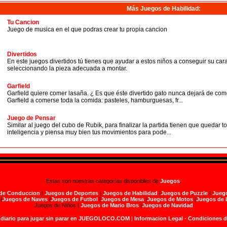
Más Juegos de Habilidad
:
Tu Cancion
Juego de musica en el que podras crear tu propia cancion
Divertidos
En este juegos divertidos tú tienes que ayudar a estos niños a conseguir su c
seleccionando la pieza adecuada a montar.
Garfield
Garfield quiere comer lasaña. ¿ Es que éste divertido gato nunca dejará de com
Garfield a comerse toda la comida: pasteles, hamburguesas, fr...
Juego de Pensar
Similar al juego del cubo de Rubik, para finalizar la partida tienen que quedar t
inteligencia y piensa muy bien tus movimientos para pode...
Estas son nuestras categorías disponibles de
Juegos
:
de Conduccion
|
Juegos de Deportes
|
Juegos de Habilidad
|
Juegos de Puzzle
|
Juego
|
Juegos de Naves
|
Juegos de Futbol
|
Juegos de Mesa
|
Juegos de Motos
|
Juegos de 
Juegos de Niños |
Juegos de Mario Bros
|
Juegos de Navidad
 diario para jugar sin parar en JUEGOLOCO.COM
|
Informacion Legal
-
Condiciones 