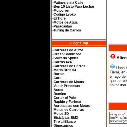
-Patines en la Calle
-Ben 10 Listo Para Luchar
-Motocros
-Codigo Lyoko
-El Tigre
-Motos de Agua
-Paracaidas
-Tuning de Carros
Juegos Top
-Carreras de Autos
-Crash Bandicoot
Alien
-Solitario Spider
-Carros 4x4
-Carreras de Carros
Unos al
-Mario Bros 64
Tierra, en
-Barbie
el lago de
-Cars
que las pe
-Carreras de Motos
saltar usa
-Vestir Princesas
-Autos
-Domino
-Cortar el Pelo
-Rapido y Furioso
-Acrobacias con Motos
-Motos de Carreras
-Motos 3D
-Bicicletas BMX
-Tiro al Blanco
-Dinosaurios