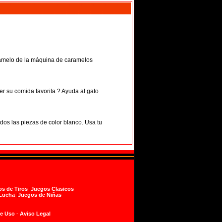
aramelo de la máquina de caramelos
er su comida favorita ? Ayuda al gato
odos las piezas de color blanco. Usa tu
s de Tiros
|
Juegos Clasicos
Lucha
|
Juegos de Niñas
de Uso
-
Aviso Legal