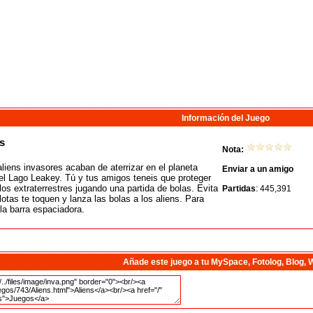
Información del Juego
s
Nota:
iens invasores acaban de aterrizar en el planeta
Enviar a un amigo
 el Lago Leakey. Tú y tus amigos teneis que proteger
 los extraterrestres jugando una partida de bolas. Evita
Partidas
: 445,391
lotas te toquen y lanza las bolas a los aliens. Para
 la barra espaciadora.
Añade este juego a tu MySpace, Fotolog, Blog, 