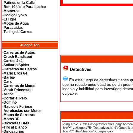
-Patines en la Calle
-Ben 10 Listo Para Luchar
-Motocros
-Codigo Lyoko
-El Tigre
-Motos de Agua
-Paracaidas
-Tuning de Carros
Juegos Top
-Carreras de Autos
-Crash Bandicoot
-Carros 4x4
-Solitario Spider
Detectives
-Carreras de Carros
-Mario Bros 64
-Barbie
En este juego de detectives tienes qu
-Cars
que ha robado unos cuadros de un prest
-Carreras de Motos
ingenio y habilidad para investigar, descub
-Vestir Princesas
culpable.
-Autos
-Cortar el Pelo
-Domino
-Rapido y Furioso
-Acrobacias con Motos
-Motos de Carreras
-Motos 3D
-Bicicletas BMX
-Tiro al Blanco
-Dinosaurios