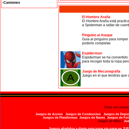
-Camiones
El Hombre Araña
El Hombre Araña está practic
a Spiderman a saltar de cuerd
Pinguino al Ataque
Guia al pinguino para romper 
poderlo completar.
Espiderman
Espiderman se ha convertido e
para recoger toda la ropa per
Juego de Mecanografia
Juego en el que tendras que 
Estas son nuestr
Juegos de Accion
|
Juegos de Conduccion
|
Juegos de Depor
Juegos de Plataformas
|
Juegos de Naves
|
Juegos de Fut
Juegos de Niños |
Jue
Juegos añadidos a diario para jugar sin parar en