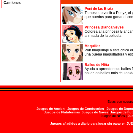
-Camiones
Poni de las Bratz
Tienes que vestir a Ponyz, el
que puedas para ganar el conc
Princesa Blancanieves
Colorea a la princesa Blancan
animada de la película.
Maquillar
Pon maquillaje a esta chica e
una buena maquilladora y estil
Bailes de Niña
Ayuda a aprender sus bailes f
bailar los bailes más chulos d
Estas son nuestr
Juegos de Accion
|
Juegos de Conduccion
|
Juegos de Depor
Juegos de Plataformas
|
Juegos de Naves
|
Juegos de Fut
Juegos de Niños |
Jue
Juegos añadidos a diario para jugar sin parar en