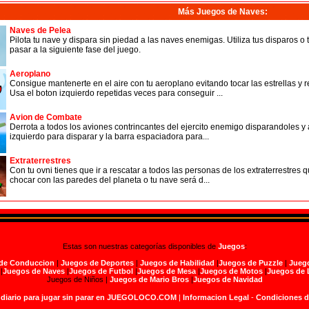
Más Juegos de Naves
:
Naves de Pelea
Pilota tu nave y dispara sin piedad a las naves enemigas. Utiliza tus disparos o 
pasar a la siguiente fase del juego.
Aeroplano
Consigue mantenerte en el aire con tu aeroplano evitando tocar las estrellas y
Usa el boton izquierdo repetidas veces para conseguir ...
Avion de Combate
Derrota a todos los aviones contrincantes del ejercito enemigo disparandoles y a
izquierdo para disparar y la barra espaciadora para...
Extraterrestres
Con tu ovni tienes que ir a rescatar a todos las personas de los extraterrestres
chocar con las paredes del planeta o tu nave será d...
Estas son nuestras categorías disponibles de
Juegos
:
de Conduccion
|
Juegos de Deportes
|
Juegos de Habilidad
|
Juegos de Puzzle
|
Juego
|
Juegos de Naves
|
Juegos de Futbol
|
Juegos de Mesa
|
Juegos de Motos
|
Juegos de 
Juegos de Niños |
Juegos de Mario Bros
|
Juegos de Navidad
 diario para jugar sin parar en JUEGOLOCO.COM
|
Informacion Legal
-
Condiciones 