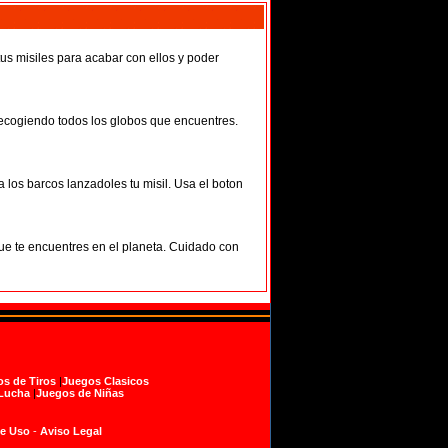
tus misiles para acabar con ellos y poder
 recogiendo todos los globos que encuentres.
 los barcos lanzadoles tu misil. Usa el boton
 que te encuentres en el planeta. Cuidado con
s de Tiros
|
Juegos Clasicos
Lucha
|
Juegos de Niñas
de Uso
-
Aviso Legal