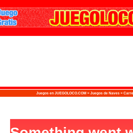
Juegos
en JUEGOLOCO.COM >
Juegos de Naves
> Carre