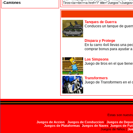
-Camiones
Tanques de Guerra
Conduces un tanque de guerra 
Dispara y Protege
En tu carro 4x4 llevas una pe
comprar bonus para ayudar a 
Los Simpsons
Juego de tiros en el que tien
Transformers
Juego de Transformers en el q
Estas son nuestr
Juegos de Accion
|
Juegos de Conduccion
|
Juegos de Depor
Juegos de Plataformas
|
Juegos de Naves
|
Juegos de Fut
Juegos de Niños |
Jue