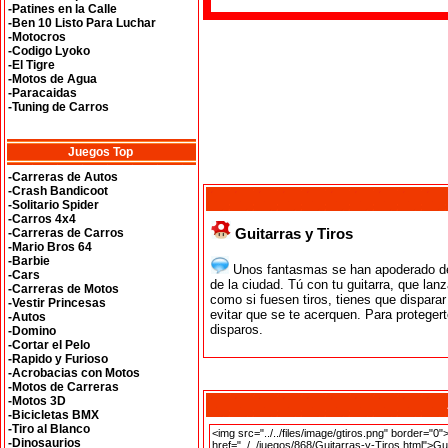
-Patines en la Calle
-Ben 10 Listo Para Luchar
-Motocros
-Codigo Lyoko
-El Tigre
-Motos de Agua
-Paracaidas
-Tuning de Carros
Juegos Top
-Carreras de Autos
-Crash Bandicoot
-Solitario Spider
-Carros 4x4
Guitarras y Tiros
-Carreras de Carros
-Mario Bros 64
-Barbie
Unos fantasmas se han apoderado de 
-Cars
de la ciudad. Tú con tu guitarra, que la
-Carreras de Motos
como si fuesen tiros, tienes que dispara
-Vestir Princesas
evitar que se te acerquen. Para protege
-Autos
disparos.
-Domino
-Cortar el Pelo
-Rapido y Furioso
-Acrobacias con Motos
-Motos de Carreras
-Motos 3D
-Bicicletas BMX
-Tiro al Blanco
-Dinosaurios