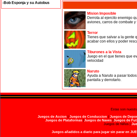
-Bob Esponja y su Autobus
Mision Imposible
Derrota al ejercito enemigo q
aviones, carros de combate y t
Terror
Tienes que salvar a la gente 
acabar con ellos y poder rescat
Tiburones a la Vista
Juego en el que tienes que evi
velocidad
Naruto
Ayuda a Naruto a pasar todos l
pantalla y derrotarlo.
Estas son nuestr
Juegos de Accion
|
Juegos de Conduccion
|
Juegos de Depor
Juegos de Plataformas
|
Juegos de Naves
|
Juegos de Fut
Juegos de Niños |
Jue
Juegos añadidos a diario para jugar sin parar en