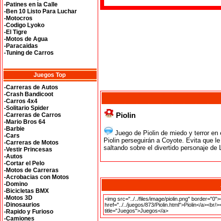
-Patines en la Calle
-Ben 10 Listo Para Luchar
-Motocros
-Codigo Lyoko
-El Tigre
-Motos de Agua
-Paracaidas
-Tuning de Carros
Juegos Top
-Carreras de Autos
-Crash Bandicoot
-Carros 4x4
-Solitario Spider
Piolin
-Carreras de Carros
-Mario Bros 64
-Barbie
Juego de Piolin de miedo y terror en
-Cars
Piolin perseguirán a Coyote. Evita que l
-Carreras de Motos
saltando sobre el divertido personaje de
-Vestir Princesas
-Autos
-Cortar el Pelo
-Motos de Carreras
-Acrobacias con Motos
-Domino
-Bicicletas BMX
-Motos 3D
-Dinosaurios
-Rapido y Furioso
-Camiones