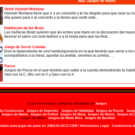
Más Juegos de Niñas
:
Vestir Hannah Montana
Hannah Montana tiene que ir a un concierto y te ha elegido para que seas su 
ella quiere para ir al concierto y la tienes que vestir ante...
Habitacion de las Bratz
Las muñecas Bratz quieren que les eches una mano en la decoracion del nuev
decorar el salon con look fashion y a la moda para que las Brat...
Juego de Servir Comida
Eres la dependienta de una hamburguesería en la que tendrás que servir a los c
acompañarlos a la mesa, apuntar su pedido, servirles la comida, ...
Pucca
Juegos de Pucca en el que tendrás que saltar a la cuerda demostrando tu habili
Yani con la C, Mio con la V y Garu con la X.
Estas son nuestras categorías disponibles de
Juegos
:
de Conduccion
|
Juegos de Deportes
|
Juegos de Habilidad
|
Juegos de Puzzle
|
Juego
|
Juegos de Naves
|
Juegos de Futbol
|
Juegos de Mesa
|
Juegos de Motos
|
Juegos de 
Juegos de Niños |
Juegos de Mario Bros
|
Juegos de Navidad
 diario para jugar sin parar en JUEGOLOCO.COM
|
Informacion Legal
-
Condiciones 