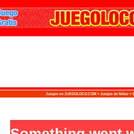
Juegos
en JUEGOLOCO.COM >
Juegos de Niñas
> 