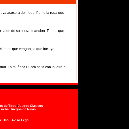
nueva asesora de moda. Ponle la ropa que
o salon de su nueva mansion. Tienes que
lientes que vengan, lo que incluye
dad. La muñeca Pucca salta con la letra Z,
s de Tiros
|
Juegos Clasicos
Lucha
|
Juegos de Niñas
de Uso
-
Aviso Legal