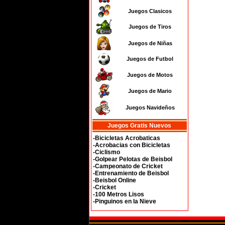
Juegos Clasicos
Juegos de Tiros
Juegos de Niñas
Juegos de Futbol
Juegos de Motos
Juegos de Mario
Juegos Navideños
Juegos Gratis Nuevos
-Bicicletas Acrobaticas
-Acrobacias con Bicicletas
-Ciclismo
-Golpear Pelotas de Beisbol
-Campeonato de Cricket
-Entrenamiento de Beisbol
-Beisbol Online
-Cricket
-100 Metros Lisos
-Pinguinos en la Nieve