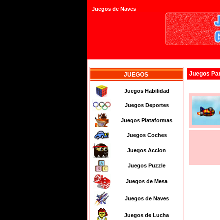
Juegos de Naves
Juegos
Pa
JUEGOS
Juegos Habilidad
Juegos Deportes
Juegos Plataformas
Juegos Coches
Juegos Accion
Juegos Puzzle
Juegos de Mesa
Juegos de Naves
Juegos de Lucha