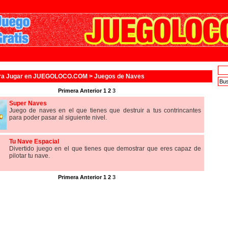
ra Jugar en JUEGOLOCO.COM >
Juegos de Naves
Primera
Anterior
1
2
3
Super Naves
Juego de naves en el que tienes que destruir a tus contrincantes
para poder pasar al siguiente nivel.
Tu Nave Espacial
Divertido juego en el que tienes que demostrar que eres capaz de
pilotar tu nave.
Primera
Anterior
1
2
3