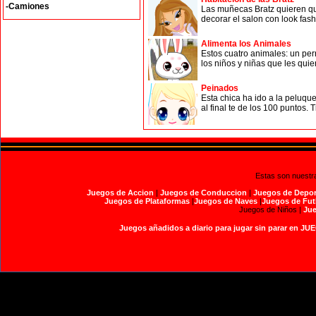
-Camiones
Las muñecas Bratz quieren qu
decorar el salon con look fash
Alimenta los Animales
Estos cuatro animales: un per
los niños y niñas que les quie
Peinados
Esta chica ha ido a la peluque
al final te de los 100 puntos. T
Estas son nuestr
Juegos de Accion
|
Juegos de Conduccion
|
Juegos de Depor
Juegos de Plataformas
|
Juegos de Naves
|
Juegos de Fut
Juegos de Niños |
Jue
Juegos añadidos a diario para jugar sin parar en