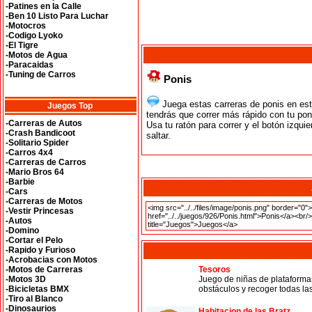
-Patines en la Calle
-Ben 10 Listo Para Luchar
-Motocros
-Codigo Lyoko
-El Tigre
-Motos de Agua
-Paracaidas
-Tuning de Carros
Ponis
Juega estas carreras de ponis en est
Juegos Top
tendrás que correr más rápido con tu po
-Carreras de Autos
Usa tu ratón para correr y el botón izquie
-Crash Bandicoot
saltar.
-Solitario Spider
-Carros 4x4
-Carreras de Carros
-Mario Bros 64
-Barbie
-Cars
-Carreras de Motos
-Vestir Princesas
-Autos
-Domino
-Cortar el Pelo
-Rapido y Furioso
-Acrobacias con Motos
-Motos de Carreras
Tesoros
-Motos 3D
Juego de niñas de plataformas 
-Bicicletas BMX
obstáculos y recoger todas l
-Tiro al Blanco
-Dinosaurios
Habitacion de las Bratz