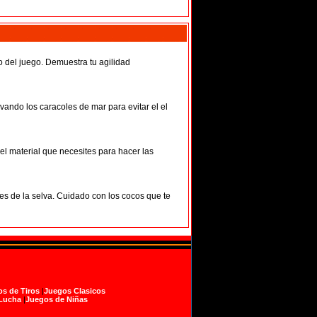
o del juego. Demuestra tu agilidad
ando los caracoles de mar para evitar el el
l material que necesites para hacer las
les de la selva. Cuidado con los cocos que te
s de Tiros
|
Juegos Clasicos
Lucha
|
Juegos de Niñas