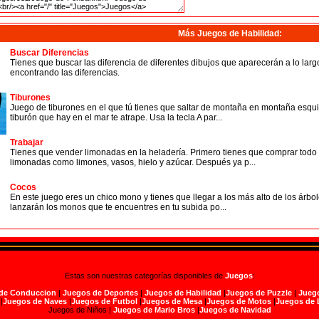
Más Juegos de Habilidad
:
Buscar Diferencias
Tienes que buscar las diferencia de diferentes dibujos que aparecerán a lo larg
encontrando las diferencias.
Tiburones
Juego de tiburones en el que tú tienes que saltar de montaña en montaña esquiv
tiburón que hay en el mar te atrape. Usa la tecla A par...
Trabajar
Tienes que vender limonadas en la heladería. Primero tienes que comprar todo e
limonadas como limones, vasos, hielo y azúcar. Después ya p...
Cocos
En este juego eres un chico mono y tienes que llegar a los más alto de los árbo
lanzarán los monos que te encuentres en tu subida po...
Estas son nuestras categorías disponibles de
Juegos
:
de Conduccion
|
Juegos de Deportes
|
Juegos de Habilidad
|
Juegos de Puzzle
|
Juego
|
Juegos de Naves
|
Juegos de Futbol
|
Juegos de Mesa
|
Juegos de Motos
|
Juegos de 
Juegos de Niños |
Juegos de Mario Bros
|
Juegos de Navidad