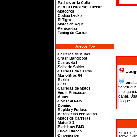
-Patines en la Calle
-Ben 10 Listo Para Luchar
-Motocros
-Codigo Lyoko
-El Tigre
-Motos de Agua
-Paracaidas
-Tuning de Carros
Juegos Top
-Carreras de Autos
-Crash Bandicoot
-Carros 4x4
-Solitario Spider
Jueg
-Carreras de Carros
-Mario Bros 64
-Barbie
Similar
-Cars
tienen que
-Carreras de Motos
inteligenc
-Vestir Princesas
ganar. Usa
-Autos
bloque.
-Cortar el Pelo
-Domino
-Rapido y Furioso
-Acrobacias con Motos
-Motos de Carreras
-Motos 3D
-Bicicletas BMX
-Tiro al Blanco
-Dinosaurios